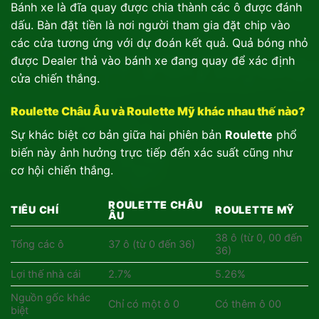
Bánh xe là đĩa quay được chia thành các ô được đánh
dấu. Bàn đặt tiền là nơi người tham gia đặt chip vào
các cửa tương ứng với dự đoán kết quả. Quả bóng nhỏ
được Dealer thả vào bánh xe đang quay để xác định
cửa chiến thắng.
Roulette Châu Âu và Roulette Mỹ khác nhau thế nào?
Sự khác biệt cơ bản giữa hai phiên bản
Roulette
phổ
biến này ảnh hưởng trực tiếp đến xác suất cũng như
cơ hội chiến thắng.
ROULETTE CHÂU
TIÊU CHÍ
ROULETTE MỸ
ÂU
38 ô (từ 0, 00 đến
Tổng các ô
37 ô (từ 0 đến 36)
36)
Lợi thế nhà cái
2.7%
5.26%
Nguồn gốc khác
Chỉ có một ô 0
Có thêm ô 00
biệt