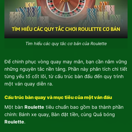
Tìm hiểu các quy tắc cơ bản của Roulette
Để chinh phục vòng quay may mắn, bạn cần nắm vững
những nguyên tắc nền tảng. Phần này phân tích chi tiết
từng yếu tố cốt lõi, từ cấu trúc bàn đấu đến quy trình
một ván quay diễn ra.
Cấu trúc bàn quay và mục tiêu của một ván đấu
Một bàn
Roulette
tiêu chuẩn bao gồm ba thành phần
chính: Bánh xe quay, Bàn đặt tiền, cùng Quả bóng
Roulette
.