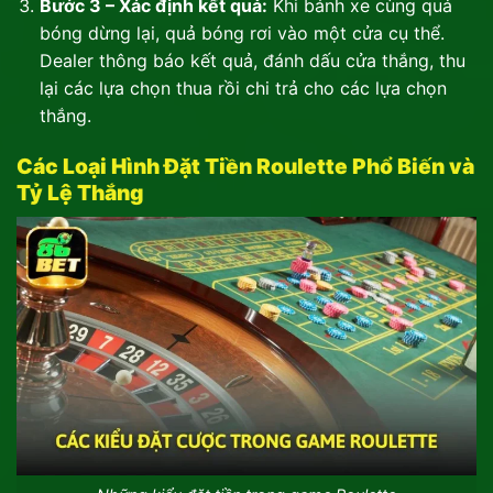
Bước 3 – Xác định kết quả:
Khi bánh xe cùng quả
bóng dừng lại, quả bóng rơi vào một cửa cụ thể.
Dealer thông báo kết quả, đánh dấu cửa thắng, thu
lại các lựa chọn thua rồi chi trả cho các lựa chọn
thắng.
Các Loại Hình Đặt Tiền Roulette Phổ Biến và
Tỷ Lệ Thắng