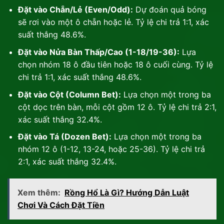
Đặt vào Chẵn/Lẻ (Even/Odd):
Dự đoán quả bóng
sẽ rơi vào một ô chẵn hoặc lẻ. Tỷ lệ chi trả 1:1, xác
suất thắng 48.6%.
Đặt vào Nửa Bàn Thấp/Cao (1-18/19-36):
Lựa
chọn nhóm 18 ô đầu tiên hoặc 18 ô cuối cùng. Tỷ lệ
chi trả 1:1, xác suất thắng 48.6%.
Đặt vào Cột (Column Bet):
Lựa chọn một trong ba
cột dọc trên bàn, mỗi cột gồm 12 ô. Tỷ lệ chi trả 2:1,
xác suất thắng 32.4%.
Đặt vào Tá (Dozen Bet):
Lựa chọn một trong ba
nhóm 12 ô (1-12, 13-24, hoặc 25-36). Tỷ lệ chi trả
2:1, xác suất thắng 32.4%.
Xem thêm:
Rồng Hổ Là Gì? Hướng Dẫn Luật
Chơi Và Cách Đặt Tiền