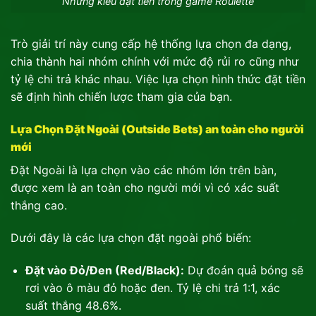
Những kiểu đặt tiền trong game Roulette
Trò giải trí này cung cấp hệ thống lựa chọn đa dạng,
chia thành hai nhóm chính với mức độ rủi ro cũng như
tỷ lệ chi trả khác nhau. Việc lựa chọn hình thức đặt tiền
sẽ định hình chiến lược tham gia của bạn.
Lựa Chọn Đặt Ngoài (Outside Bets) an toàn cho người
mới
Đặt Ngoài là lựa chọn vào các nhóm lớn trên bàn,
được xem là an toàn cho người mới vì có xác suất
thắng cao.
Dưới đây là các lựa chọn đặt ngoài phổ biến:
Đặt vào Đỏ/Đen (Red/Black):
Dự đoán quả bóng sẽ
rơi vào ô màu đỏ hoặc đen. Tỷ lệ chi trả 1:1, xác
suất thắng 48.6%.