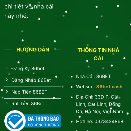
chi tiết về nhà cái
này nhé.
HƯỚNG DẪN
THÔNG TIN NHÀ
CÁI
Đăng Ký 86bet
Nhà Cái: 86BET
Đăng Nhập 86Bet
Website:
86bet.cash
Nạp Tiền 86BET
Địa Chỉ: 33D P. Cát
Rút Tiền 86Bet
Linh, Cát Linh, Đống
Đa, Hà Nội, Việt Nam
Hotline: 0373424868