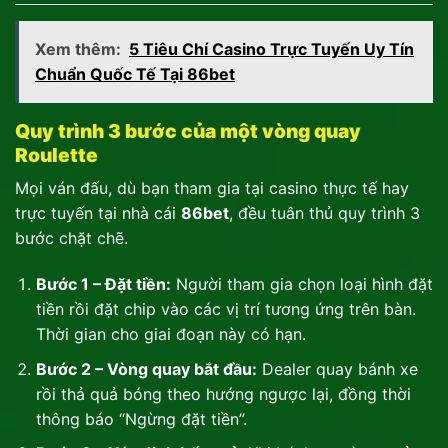
Xem thêm:
5 Tiêu Chí Casino Trực Tuyến Uy Tín
Chuẩn Quốc Tế Tại 86bet
Quy trình 3 bước của một vòng quay
Roulette
Mọi ván đấu, dù bạn tham gia tại casino thực tế hay
trực tuyến tại nhà cái
86bet
, đều tuân thủ quy trình 3
bước chặt chẽ.
Bước 1 – Đặt tiền:
Người tham gia chọn loại hình đặt
tiền rồi đặt chip vào các vị trí tương ứng trên bàn.
Thời gian cho giai đoạn này có hạn.
Bước 2 – Vòng quay bắt đầu:
Dealer quay bánh xe
rồi thả quả bóng theo hướng ngược lại, đồng thời
thông báo “Ngừng đặt tiền”.