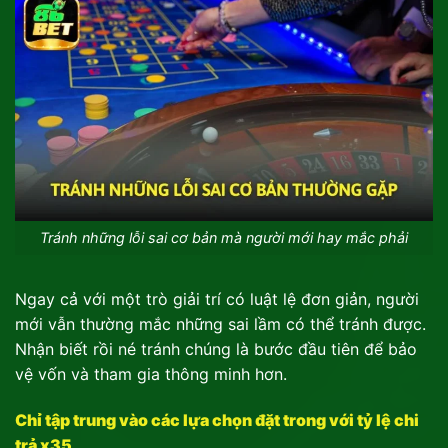
Tránh những lỗi sai cơ bản mà người mới hay mắc phải
Ngay cả với một trò giải trí có luật lệ đơn giản, người
mới vẫn thường mắc những sai lầm có thể tránh được.
Nhận biết rồi né tránh chúng là bước đầu tiên để bảo
vệ vốn và tham gia thông minh hơn.
Chỉ tập trung vào các lựa chọn đặt trong với tỷ lệ chi
trả x35