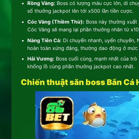
Rồng Vàng:
Boss có lượng máu cực lớn, di chu
số thưởng jackpot lên tới x500 lần tiền cược.
Cóc Vàng (Thiềm Thừ):
Boss này thường xuất h
Cóc Vàng sẽ mang lại phần thưởng nhân từ x10
Nàng Tiên Cá:
Di chuyển nhanh, uyển chuyển, 
hoàn toàn xứng đáng, thường dao động ở mức 
Hải Vương:
Boss cuối cùng, mạnh nhất của trò
khổng lồ cùng phần thưởng jackpot cao nhất.
Chiến thuật săn boss Bắn Cá 