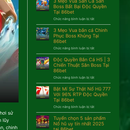
3 Mẹo Vua Săn Cá Săn
Bắn
Cực
Boss Bất Bại Độc Quyền
Cá
Đã
Tại 86bet
Rồng
Tại
ở
Chức năng bình luận bị tắt
Săn
86bet
3
Boss
Mẹo
Vàng
3 Mẹo Vua bắn cá Chinh
Vua
Bất
Phục Boss Khủng Tại
Săn
Bại
86bet
Cá
Tại
ở
Chức năng bình luận bị tắt
Săn
86bet
3
Boss
Mẹo
Bất
Độc Quyền Bắn Cá H5 | 3
Vua
Bại
Chiến Thuật Săn Boss Tại
bắn
Độc
86bet
cá
Quyền
ở
Chức năng bình luận bị tắt
Chinh
Tại
Độc
Phục
86bet
Quyền
Boss
Bật Mí Sự Thật Nổ Hũ 777
Bắn
Khủng
Với 96% RTP Độc Quyền
Cá
Tại
Tại 86bet
H5
86bet
ở
Chức năng bình luận bị tắt
|
Bật
3
hơi sử
Mí
Chiến
Tuyển chọn 5 sản phẩm
h lũy
Sự
Thuật
Nổ hũ uy tín nhất 2025
Thật
Săn
n, chinh
tại 86bet