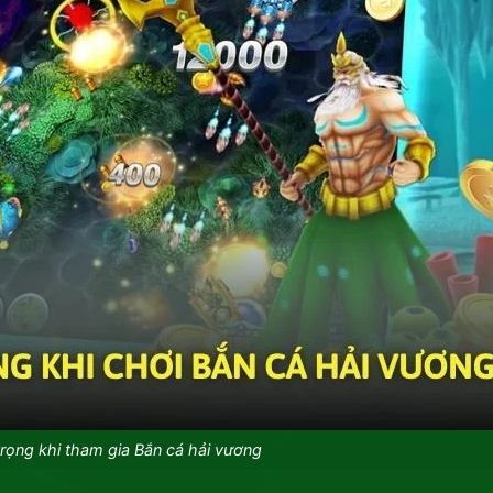
rọng khi tham gia Bắn cá hải vương