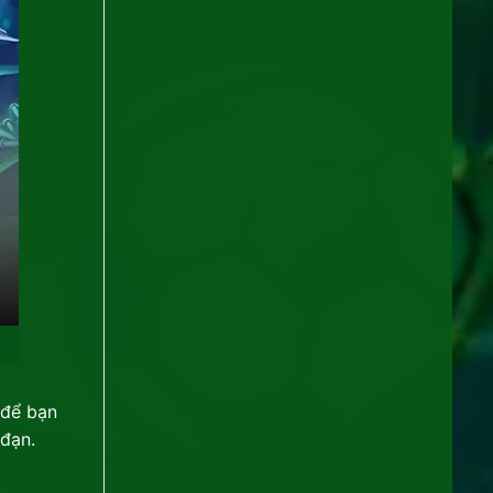
 để bạn
đạn.