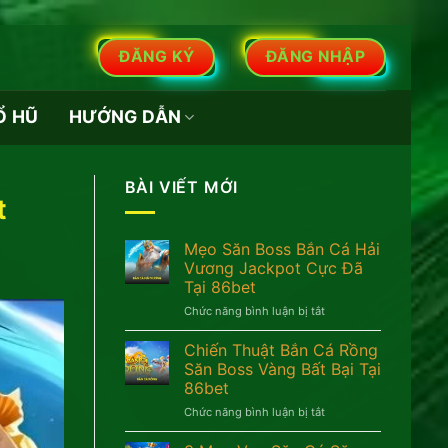
ĐĂNG KÝ
ĐĂNG NHẬP
Ổ HŨ
HƯỚNG DẪN
BÀI VIẾT MỚI
t
Mẹo Săn Boss Bắn Cá Hải
Vương Jackpot Cực Đã
Tại 86bet
ở
Chức năng bình luận bị tắt
Mẹo
Săn
Chiến Thuật Bắn Cá Rồng
Boss
Săn Boss Vàng Bất Bại Tại
Bắn
86bet
Cá
ở
Chức năng bình luận bị tắt
Hải
Chiến
Vương
Thuật
Jackpot