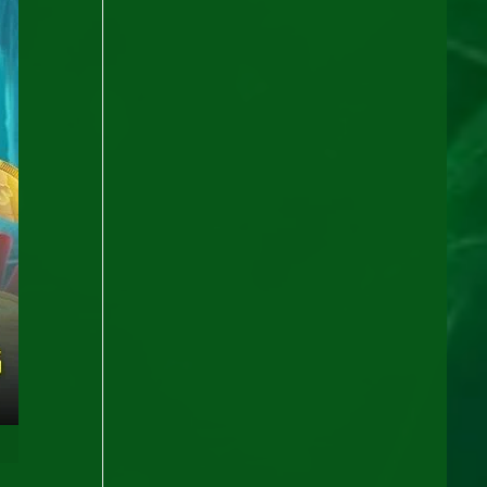
Chiến
Lược
Chơi
Thông
Minh
Tại
86bet