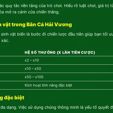
 quy tắc nền tảng của trò chơi. Hiểu rõ luật chơi, giá trị t
hóa mở ra cánh cửa chiến thắng.
h vật trong Bắn Cá Hải Vương
sinh vật biển là bước đi chiến lược đầu tiên giúp bạn tối ưu
 xác.
HỆ SỐ THƯỞNG (X LẦN TIỀN CƯỢC)
x2 – x10
x10 – x50
x50 – x100
Kích hoạt tính năng đặc biệt
g đặc biệt
đa dạng. Việc sử dụng chúng thông minh là yếu tố quyết đ