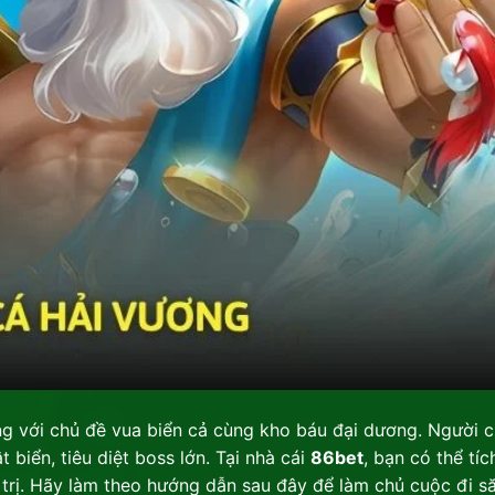
ng với chủ đề vua biển cả cùng kho báu đại dương. Người c
 biển, tiêu diệt boss lớn. Tại nhà cái
86bet
, bạn có thể tíc
 trị. Hãy làm theo hướng dẫn sau đây để làm chủ cuộc đi să