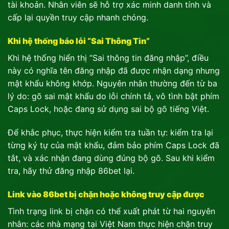
tài khoản. Nhân viên sẽ hỗ trợ xác minh danh tính và
cấp lại quyền truy cập nhanh chóng.
Khi hệ thống báo lỗi “Sai Thông Tin”
Khi hệ thống hiển thị “Sai thông tin đăng nhập”, điều
này có nghĩa tên đăng nhập đã được nhận dạng nhưng
mật khẩu không khớp. Nguyên nhân thường đến từ ba
lý do: gõ sai mật khẩu do lỗi chính tả, vô tình bật phím
Caps Lock, hoặc đang sử dụng sai bộ gõ tiếng Việt.
Để khắc phục, thực hiện kiểm tra tuần tự: kiểm tra lại
từng ký tự của mật khẩu, đảm bảo phím Caps Lock đã
tắt, và xác nhận đang dùng đúng bộ gõ. Sau khi kiểm
tra, hãy thử đăng nhập 86bet lại.
Link vào 86bet bị chặn hoặc không truy cập được
Tình trạng link bị chặn có thể xuất phát từ hai nguyên
nhân: các nhà mạng tại Việt Nam thực hiện chặn truy