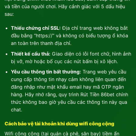
và tiền của người chơi. Hãy cảnh giác với 5 dấu hiệu
sau:
Thiếu chứng chỉ SSL:
Địa chỉ trang web không bắt
đầu bằng “https://” và không có biểu tượng ổ khóa
an toàn trên thanh địa chỉ.
Thiết kế cẩu thả:
Giao diện có lỗi font chữ, hình ảnh
bị vỡ, mờ hoặc bố cục các nút bấm bị xô lệch.
Yêu cầu thông tin bất thường:
Trang web yêu cầu
cung cấp thông tin nhạy cảm không liên quan đến
đăng nhập như mật khẩu email hay mã OTP ngân
hàng. Hãy nhớ rằng, quy trình Rút Tiền 86bet chính
thức không bao giờ yêu cầu các thông tin này qua
chat.
Cách bảo vệ tài khoản khi dùng wifi công cộng
Wifi công cộng (tại quán cà phê, sân bay) tiềm ẩn