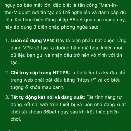
nguy cơ bảo mật lớn, đặc biệt là tấn công “Man-in-
the-Middle”, nơi tin tặc có thể nghe lén và đánh cắp dữ
liệu. Khi thực hiện đăng nhập 86bet qua các mạng này,
hãy áp dụng 3 biện pháp phòng ngừa sau:
Luôn sử dụng VPN:
Đây là biện pháp bắt buộc. Ứng
dụng VPN sẽ tạo ra đường hầm mã hóa, khiến mọi
dữ liệu bạn gửi và nhận đều trở nên vô hình với tin
tặc.
Chỉ truy cập trang HTTPS:
Luôn kiểm tra kỹ địa chỉ
trang web phải bắt đầu bằng “https://” và có biểu
tượng ổ khóa màu xanh.
Tắt tự động kết nối và đăng xuất:
Tắt tính năng tự
động kết nối wifi trên thiết bị và luôn nhớ đăng xuất
khỏi tài khoản 86bet ngay sau khi kết thúc phiên
chơi.