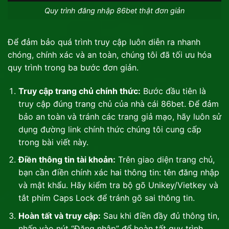
Quy trình đăng nhập 86bet thật đơn giản
Để đảm bảo quá trình truy cập luôn diễn ra nhanh
chóng, chính xác và an toàn, chúng tôi đã tối ưu hóa
quy trình trong ba bước đơn giản.
Truy cập trang chủ chính thức:
Bước đầu tiên là
truy cập đúng trang chủ của nhà cái 86bet. Để đảm
bảo an toàn và tránh các trang giả mạo, hãy luôn sử
dụng đường link chính thức chúng tôi cung cấp
trong bài viết này.
Điền thông tin tài khoản:
Trên giao diện trang chủ,
bạn cần điền chính xác hai thông tin: tên đăng nhập
và mật khẩu. Hãy kiểm tra bộ gõ Unikey/Vietkey và
tắt phím Caps Lock để tránh gõ sai thông tin.
Hoàn tất và truy cập:
Sau khi điền đầy đủ thông tin,
nhấn vào nút “Đăng nhập” để hoàn tất quy trình