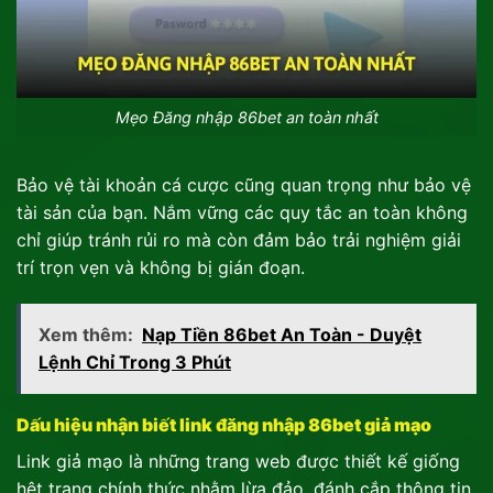
Mẹo Đăng nhập 86bet an toàn nhất
Bảo vệ tài khoản cá cược cũng quan trọng như bảo vệ
tài sản của bạn. Nắm vững các quy tắc an toàn không
chỉ giúp tránh rủi ro mà còn đảm bảo trải nghiệm giải
trí trọn vẹn và không bị gián đoạn.
Xem thêm:
Nạp Tiền 86bet An Toàn - Duyệt
Lệnh Chỉ Trong 3 Phút
Dấu hiệu nhận biết link đăng nhập 86bet giả mạo
Link giả mạo là những trang web được thiết kế giống
hệt trang chính thức nhằm lừa đảo, đánh cắp thông tin