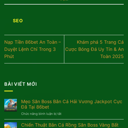
SEO
Nạp Tiền 86bet An Toàn –
Khám phá 5 Trang Cá
Duyệt Lệnh Chỉ Trong 3
Cược Bóng Đá Uy Tín & An
Phút
Toàn 2025
BÀI VIẾT MỚI
Mẹo Săn Boss Bắn Cá Hải Vương Jackpot Cực
Đã Tại 86bet
ở
Chức năng bình luận bị tắt
Mẹo
Săn
Chiến Thuật Bắn Cá Rồng Săn Boss Vàng Bất