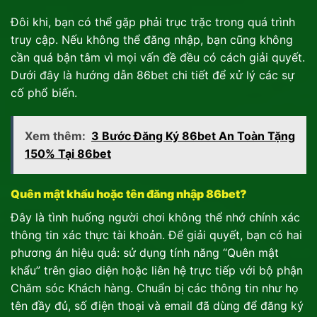
Đôi khi, bạn có thể gặp phải trục trặc trong quá trình
truy cập. Nếu không thể đăng nhập, bạn cũng không
cần quá bận tâm vì mọi vấn đề đều có cách giải quyết.
Dưới đây là hướng dẫn 86bet chi tiết để xử lý các sự
cố phổ biến.
Xem thêm:
3 Bước Đăng Ký 86bet An Toàn Tặng
150% Tại 86bet
Quên mật khẩu hoặc tên đăng nhập 86bet?
Đây là tình huống người chơi không thể nhớ chính xác
thông tin xác thực tài khoản. Để giải quyết, bạn có hai
phương án hiệu quả: sử dụng tính năng “Quên mật
khẩu” trên giao diện hoặc liên hệ trực tiếp với bộ phận
Chăm sóc Khách hàng. Chuẩn bị các thông tin như họ
tên đầy đủ, số điện thoại và email đã dùng để đăng ký