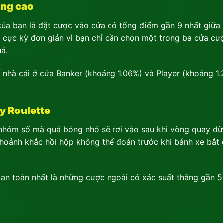
ắng cao
 của bạn là đặt cược vào cửa có tổng điểm gần 9 nhất giữa 
ơi cực kỳ đơn giản vì bạn chỉ cần chọn một trong ba cửa cư
uả.
thế nhà cái ở cửa Banker (khoảng 1.06%) và Player (khoảng 1
y Roulette
nhóm số mà quả bóng nhỏ sẽ rơi vào sau khi vòng quay dừn
 khoảnh khắc hồi hộp không thể đoán trước khi bánh xe bắt
 an toàn nhất là những cược ngoài có xác suất thắng gần 