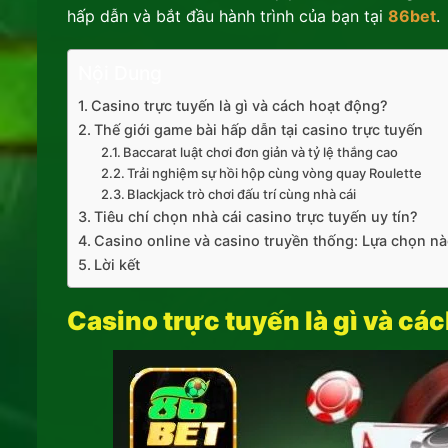
hấp dẫn và bắt đầu hành trình của bạn tại
86bet
.
Nội Dung
Casino trực tuyến là gì và cách hoạt động?
Thế giới game bài hấp dẫn tại casino trực tuyến
Baccarat luật chơi đơn giản và tỷ lệ thắng cao
Trải nghiệm sự hồi hộp cùng vòng quay Roulette
Blackjack trò chơi đấu trí cùng nhà cái
Tiêu chí chọn nhà cái casino trực tuyến uy tín?
Casino online và casino truyền thống: Lựa chọn nà
Lời kết
Casino trực tuyến là gì và cá