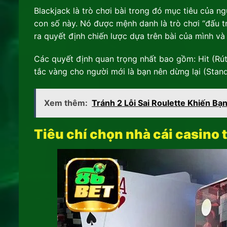
Blackjack là trò chơi bài trong đó mục tiêu của 
con số này. Nó được mệnh danh là trò chơi “đấu tr
ra quyết định chiến lược dựa trên bài của mình và 
Các quyết định quan trọng nhất bao gồm: Hit (Rú
tắc vàng cho người mới là bạn nên dừng lại (Stand)
Xem thêm:
Tránh 2 Lỗi Sai Roulette Khiến Bạ
Tiêu chí chọn nhà cái casino 