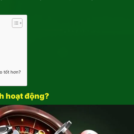
o tốt hơn?
ch hoạt động?