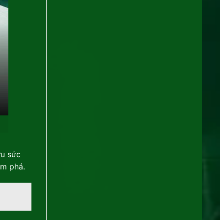
ữu sức
ám phá.