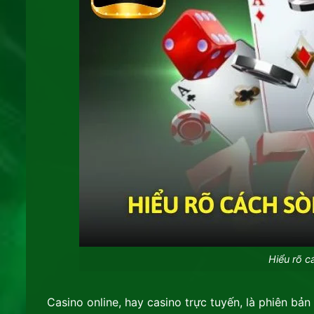
Hiểu rõ c
Casino online, hay casino trực tuyến, là phiên bản