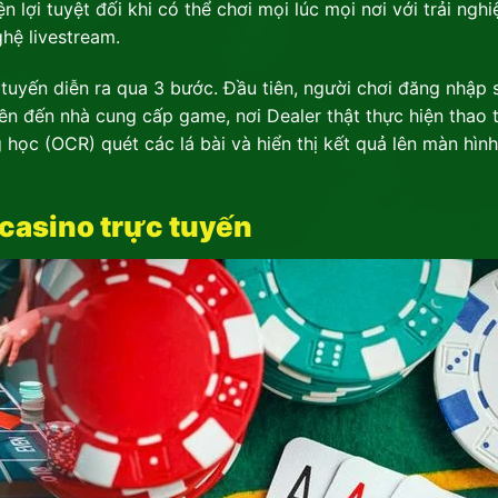
 lợi tuyệt đối khi có thể chơi mọi lúc mọi nơi với trải ngh
hệ livestream.
 tuyến diễn ra qua 3 bước. Đầu tiên, người chơi đăng nhập 
yền đến nhà cung cấp game, nơi Dealer thật thực hiện thao 
học (OCR) quét các lá bài và hiển thị kết quả lên màn hìn
 casino trực tuyến