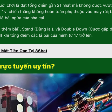
người chơi là đạt tổng điểm gần 21 nhất mà không được vượ
í” vì chiến thắng không hoàn toàn phụ thuộc vào may rủi; 
lá bài ngửa của nhà cái.
t thêm bài), Stand (Dừng lại), và Double Down (Cược gấp đ
 khi tổng điểm các lá bài của mình từ 17 trở lên.
n Mất Tiền Oan Tại 86bet
trực tuyến uy tín?