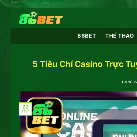
Bỏ
"
"
qua
nội
dung
86BET
THỂ THAO
5 Tiêu Chí Casino Trực T
ĐĂNG 
22
Th7