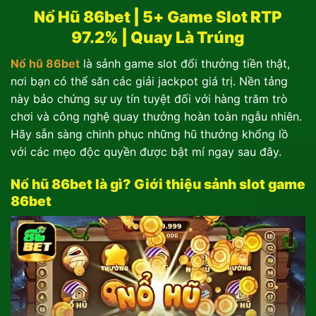
Nổ Hũ 86bet | 5+ Game Slot RTP
97.2% | Quay Là Trúng
Nổ hũ 86bet
là sảnh game slot đổi thưởng tiền thật,
nơi bạn có thể săn các giải jackpot giá trị. Nền tảng
này bảo chứng sự uy tín tuyệt đối với hàng trăm trò
chơi và công nghệ quay thưởng hoàn toàn ngẫu nhiên.
Hãy sẵn sàng chinh phục những hũ thưởng khổng lồ
với các mẹo độc quyền được bật mí ngay sau đây.
Nổ hũ 86bet là gì? Giới thiệu sảnh slot game
86bet