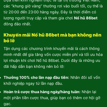
các “khung giờ vàng” thường rơi vào buổi tối, cụ thể là
từ 20:00 đến 23:00 hàng ngày. Đây là thời điểm có
lượng người truy cập và tham gia chơi
Nổ hũ 86bet
đông đảo nhất.
Khuyến mãi Nổ hũ 86bet mà bạn không nên
bỏ lỡ
Tận dụng các chương trình khuyến mãi là cách thông
minh nhất để gia tăng vốn cược miễn phí và tối ưu hóa
lợi nhuận khi chơi Nổ hũ 86bet. Dưới đây là những ưu
đãi hấp dẫn bạn không nên bỏ lỡ:
Thưởng 100% cho lần nạp đầu tiên:
Nhân đôi số vốn
khởi nghiệp ngay từ lần nạp đầu.
Hoàn trả cược thua hàng ngày/hàng tuần:
Nhận lại
một phần tiền cược thua, giúp bạn có thêm cơ hội gỡ
gạc.