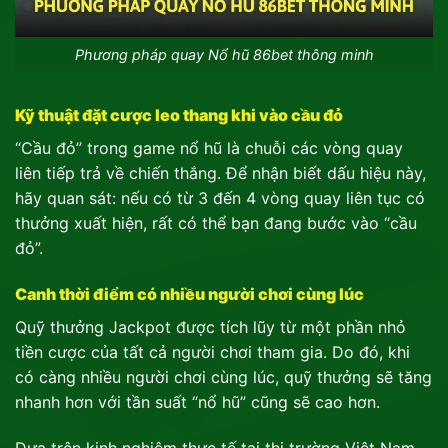
Phương pháp quay Nổ hũ 86bet thông minh
Kỹ thuật đặt cược leo thang khi vào cầu đỏ
“Cầu đỏ” trong game nổ hũ là chuỗi các vòng quay
liên tiếp trả về chiến thắng. Để nhận biết dấu hiệu này,
hãy quan sát: nếu có từ 3 đến 4 vòng quay liên tục có
thưởng xuất hiện, rất có thể bạn đang bước vào “cầu
đỏ”.
Canh thời điểm có nhiều người chơi cùng lúc
Quỹ thưởng Jackpot được tích lũy từ một phần nhỏ
tiền cược của tất cả người chơi tham gia. Do đó, khi
có càng nhiều người chơi cùng lúc, quỹ thưởng sẽ tăng
nhanh hơn với tần suất “nổ hũ” cũng sẽ cao hơn.
Dựa trên kinh nghiệm thực tế tại thị trường Việt Nam,