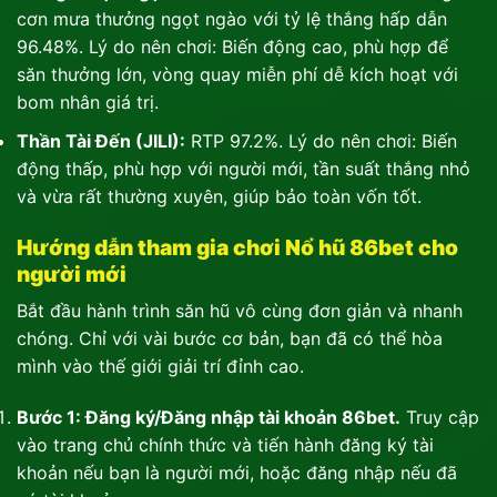
cơn mưa thưởng ngọt ngào với tỷ lệ thắng hấp dẫn
96.48%. Lý do nên chơi: Biến động cao, phù hợp để
săn thưởng lớn, vòng quay miễn phí dễ kích hoạt với
bom nhân giá trị.
Thần Tài Đến (JILI):
RTP 97.2%. Lý do nên chơi: Biến
động thấp, phù hợp với người mới, tần suất thắng nhỏ
và vừa rất thường xuyên, giúp bảo toàn vốn tốt.
Hướng dẫn tham gia chơi Nổ hũ 86bet cho
người mới
Bắt đầu hành trình săn hũ vô cùng đơn giản và nhanh
chóng. Chỉ với vài bước cơ bản, bạn đã có thể hòa
mình vào thế giới giải trí đỉnh cao.
Bước 1: Đăng ký/Đăng nhập tài khoản 86bet.
Truy cập
vào trang chủ chính thức và tiến hành đăng ký tài
khoản nếu bạn là người mới, hoặc đăng nhập nếu đã