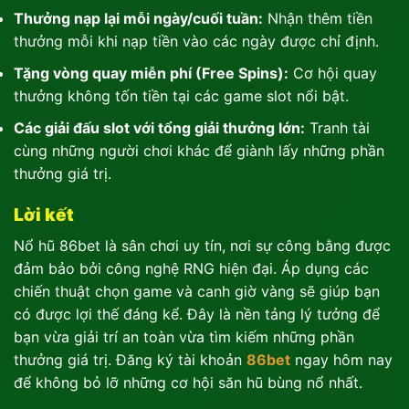
Thưởng nạp lại mỗi ngày/cuối tuần:
Nhận thêm tiền
thưởng mỗi khi nạp tiền vào các ngày được chỉ định.
Tặng vòng quay miễn phí (Free Spins):
Cơ hội quay
thưởng không tốn tiền tại các game slot nổi bật.
Các giải đấu slot với tổng giải thưởng lớn:
Tranh tài
cùng những người chơi khác để giành lấy những phần
thưởng giá trị.
Lời kết
Nổ hũ 86bet là sân chơi uy tín, nơi sự công bằng được
đảm bảo bởi công nghệ RNG hiện đại. Áp dụng các
chiến thuật chọn game và canh giờ vàng sẽ giúp bạn
có được lợi thế đáng kể. Đây là nền tảng lý tưởng để
bạn vừa giải trí an toàn vừa tìm kiếm những phần
thưởng giá trị. Đăng ký tài khoản
86bet
ngay hôm nay
để không bỏ lỡ những cơ hội săn hũ bùng nổ nhất.