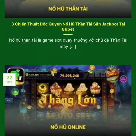
3 Chiến Thuật Độc Quyền Nổ Hũ Thần Tài Săn Jackpot Tại
86bet
Nổ hũ thần tài là game slot quay thưởng với chủ đề Thần Tài
may [...]
22
Th7