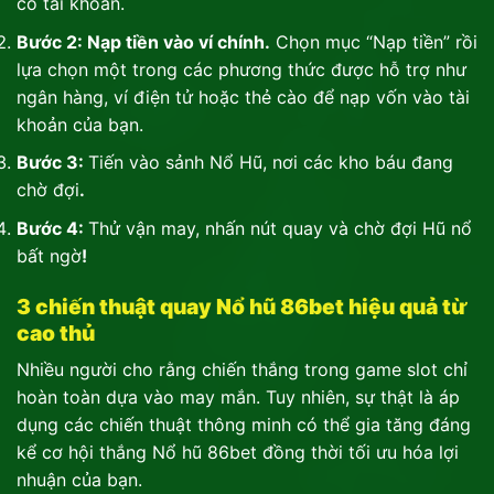
có tài khoản.
Bước 2: Nạp tiền vào ví chính.
Chọn mục “Nạp tiền” rồi
lựa chọn một trong các phương thức được hỗ trợ như
ngân hàng, ví điện tử hoặc thẻ cào để nạp vốn vào tài
khoản của bạn.
Bước 3:
Tiến vào sảnh Nổ Hũ, nơi các kho báu đang
chờ đợi
.
Bước 4:
Thử vận may, nhấn nút quay và chờ đợi Hũ nổ
bất ngờ
!
3 chiến thuật quay Nổ hũ 86bet hiệu quả từ
cao thủ
Nhiều người cho rằng chiến thắng trong game slot chỉ
hoàn toàn dựa vào may mắn. Tuy nhiên, sự thật là áp
dụng các chiến thuật thông minh có thể gia tăng đáng
kể cơ hội thắng Nổ hũ 86bet đồng thời tối ưu hóa lợi
nhuận của bạn.