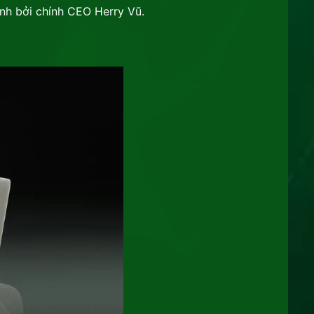
nh bởi chính CEO Herry Vũ.