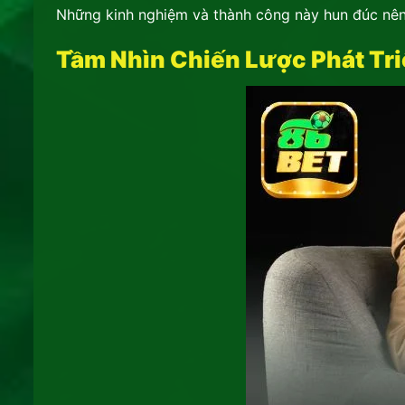
Những kinh nghiệm và thành công này hun đúc nên 
Tầm Nhìn Chiến Lược Phát Tr