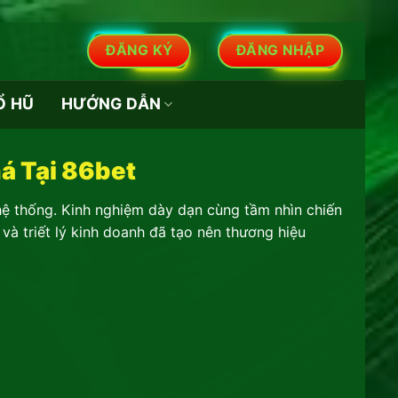
ĐĂNG KÝ
ĐĂNG NHẬP
Ổ HŨ
HƯỚNG DẪN
á Tại 86bet
 hệ thống. Kinh nghiệm dày dạn cùng tầm nhìn chiến
và triết lý kinh doanh đã tạo nên thương hiệu