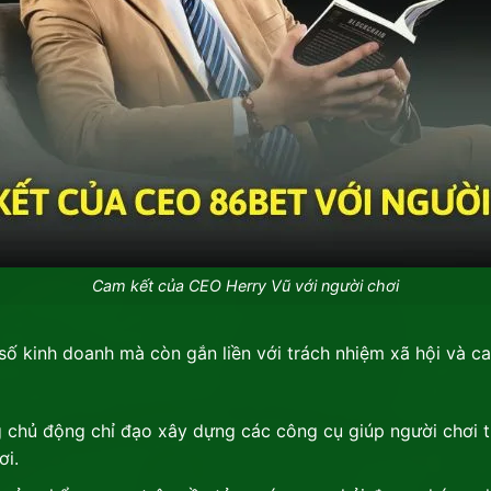
Cam kết của CEO Herry Vũ với người chơi
 số kinh doanh mà còn gắn liền với trách nhiệm xã hội và c
chủ động chỉ đạo xây dựng các công cụ giúp người chơi tự 
ơi.