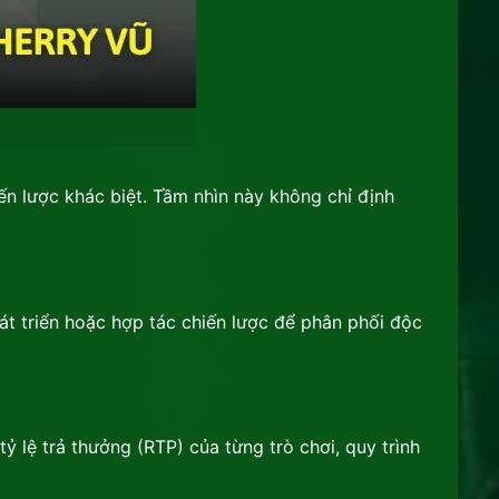
hiến lược khác biệt. Tầm nhìn này không chỉ định
t triển hoặc hợp tác chiến lược để phân phối độc
ỷ lệ trả thưởng (RTP) của từng trò chơi, quy trình