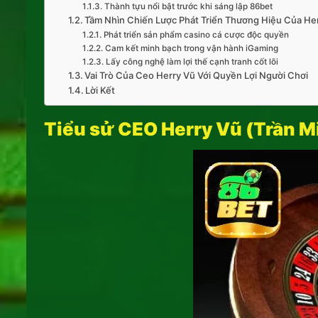
Thành tựu nổi bật trước khi sáng lập 86bet
Tầm Nhìn Chiến Lược Phát Triển Thương Hiệu Của He
Phát triển sản phẩm casino cá cược độc quyền
Cam kết minh bạch trong vận hành iGaming
Lấy công nghệ làm lợi thế cạnh tranh cốt lõi
Vai Trò Của Ceo Herry Vũ Với Quyền Lợi Người Chơi
Lời Kết
Tiểu sử CEO Herry Vũ (Trần M