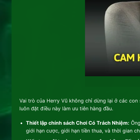
Vai trò của Herry Vũ không chỉ dừng lại ở các con
luôn đặt điều này làm ưu tiên hàng đầu.
Thiết lập chính sách Chơi Có Trách Nhiệm:
Ông 
giới hạn cược, giới hạn tiền thua, và thời gian ch