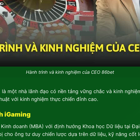
Hành trình và kinh nghiệm của CEO 86bet
 là một nhà lãnh đạo có nền tảng vững chắc và kinh nghiệ
thuật với kinh nghiệm thực chiến đỉnh cao.
nh iGaming
ị Kinh doanh (MBA) với định hướng Khoa học Dữ liệu tại Đ
 cho ông tư duy chiến lược dựa trên dữ liệu, kỹ năng cốt lõ