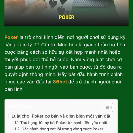
Poker
là trò chơi kinh điển, nơi người chơi sử dụng kỹ
năng, tâm lý để đấu trí. Mục tiêu là giành toàn bộ tiền
cược bằng cách sở hữu sự kết hợp mạnh nhất hoặc
thuyết phục đối thủ bỏ cuộc. Nắm vững luật chơi cơ
bản giúp bạn tự tin ngồi vào bàn cược, từ đó đưa ra
quyết định thông minh. Hãy bắt đầu hành trình chinh
phục các ván đấu tại
86bet
để trở thành người chơi
bản lĩnh!
Nội Dung
Luật chơi Poker cơ bản và diễn biến một ván đấu
Thứ hạng 10 tay bài Poker từ mạnh đến yếu nhất
Các hành động cốt lõi trong vòng cược Poker