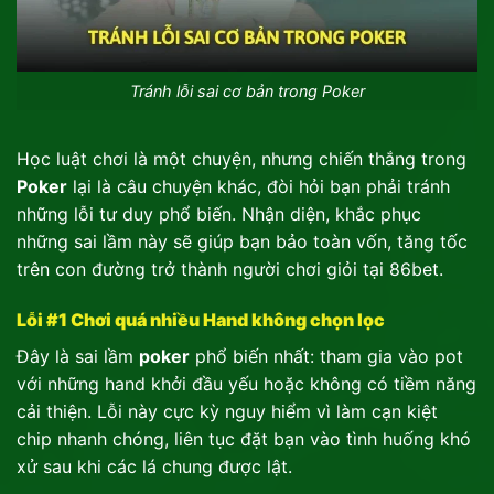
Tránh lỗi sai cơ bản trong Poker
Học luật chơi là một chuyện, nhưng chiến thắng trong
Poker
lại là câu chuyện khác, đòi hỏi bạn phải tránh
những lỗi tư duy phổ biến. Nhận diện, khắc phục
những sai lầm này sẽ giúp bạn bảo toàn vốn, tăng tốc
trên con đường trở thành người chơi giỏi tại 86bet.
Lỗi #1 Chơi quá nhiều Hand không chọn lọc
Đây là sai lầm
poker
phổ biến nhất: tham gia vào pot
với những hand khởi đầu yếu hoặc không có tiềm năng
cải thiện. Lỗi này cực kỳ nguy hiểm vì làm cạn kiệt
chip nhanh chóng, liên tục đặt bạn vào tình huống khó
xử sau khi các lá chung được lật.