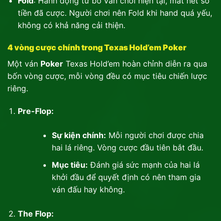
Fold
: Hành động từ bỏ ván chơi hiện tại, mất hết số
tiền đã cược. Người chơi nên Fold khi hand quá yếu,
không có khả năng cải thiện.
4 vòng cược chính trong Texas Hold’em Poker
Một ván
Poker
Texas Hold’em hoàn chỉnh diễn ra qua
bốn vòng cược, mỗi vòng đều có mục tiêu chiến lược
riêng.
Pre-Flop:
Sự kiện chính:
Mỗi người chơi được chia
hai lá riêng. Vòng cược đầu tiên bắt đầu.
Mục tiêu:
Đánh giá sức mạnh của hai lá
khởi đầu để quyết định có nên tham gia
ván đấu hay không.
The Flop: