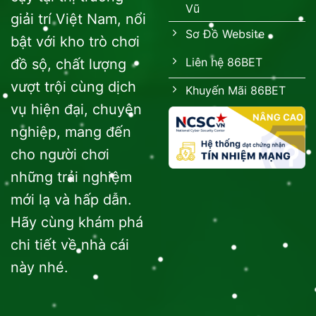
Vũ
giải trí Việt Nam, nổi
Sơ Đồ Website
bật với kho trò chơi
Liên hệ 86BET
đồ sộ, chất lượng
vượt trội cùng dịch
Khuyến Mãi 86BET
vụ hiện đại, chuyên
nghiệp, mang đến
cho người chơi
những trải nghiệm
mới lạ và hấp dẫn.
Hãy cùng khám phá
chi tiết về nhà cái
này nhé.