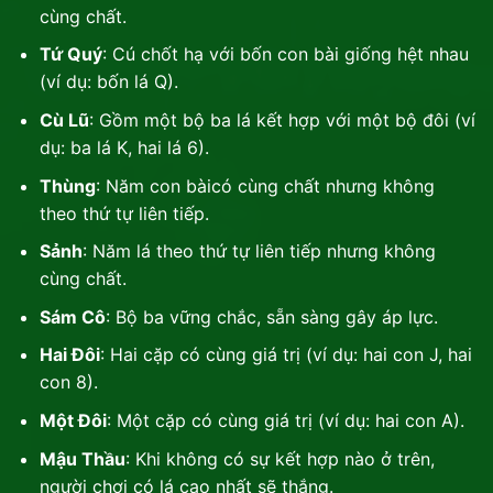
cùng chất.
Tứ Quý
: Cú chốt hạ với bốn con bài giống hệt nhau
(ví dụ: bốn lá Q).
Cù Lũ
: Gồm một bộ ba lá kết hợp với một bộ đôi (ví
dụ: ba lá K, hai lá 6).
Thùng
: Năm con bàicó cùng chất nhưng không
theo thứ tự liên tiếp.
Sảnh
: Năm lá theo thứ tự liên tiếp nhưng không
cùng chất.
Sám Cô
: Bộ ba vững chắc, sẵn sàng gây áp lực.
Hai Đôi
: Hai cặp có cùng giá trị (ví dụ: hai con J, hai
con 8).
Một Đôi
: Một cặp có cùng giá trị (ví dụ: hai con A).
Mậu Thầu
: Khi không có sự kết hợp nào ở trên,
người chơi có lá cao nhất sẽ thắng.