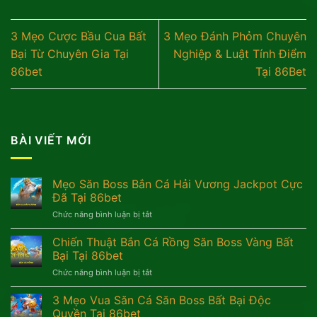
3 Mẹo Cược Bầu Cua Bất
3 Mẹo Đánh Phỏm Chuyên
Bại Từ Chuyên Gia Tại
Nghiệp & Luật Tính Điểm
86bet
Tại 86Bet
BÀI VIẾT MỚI
Mẹo Săn Boss Bắn Cá Hải Vương Jackpot Cực
Đã Tại 86bet
ở
Chức năng bình luận bị tắt
Mẹo
Săn
Chiến Thuật Bắn Cá Rồng Săn Boss Vàng Bất
Boss
Bại Tại 86bet
Bắn
ở
Chức năng bình luận bị tắt
Cá
Chiến
Hải
Thuật
3 Mẹo Vua Săn Cá Săn Boss Bất Bại Độc
Vương
Bắn
Jackpot
Quyền Tại 86bet