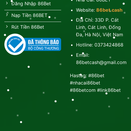
Đăng Nhập 86Bet
Website:
86bet.cash
Nạp Tiền 86BET
Địa Chỉ: 33D P. Cát
Rút Tiền 86Bet
Linh, Cát Linh, Đống
Đa, Hà Nội, Việt Nam
Hotline: 0373424868
Email:
86betcash@gmail.com
Hastag: #86bet
#nhacai86bet
#86betcom #link86bet