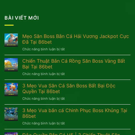
BÀI VIẾT MỚI
Mẹo Săn Boss Bắn Cá Hải Vương Jackpot Cực
Đã Tại 86bet
ở
Chức năng bình luận bị tắt
Mẹo
Săn
Chiến Thuật Bắn Cá Rồng Săn Boss Vàng Bất
Boss
Bại Tại 86bet
Bắn
ở
Chức năng bình luận bị tắt
Cá
Chiến
Hải
Thuật
3 Mẹo Vua Săn Cá Săn Boss Bất Bại Độc
Vương
Bắn
Jackpot
Quyền Tại 86bet
Cá
Cực
ở
Chức năng bình luận bị tắt
Rồng
Đã
3
Săn
Tại
Mẹo
3 Mẹo Vua bắn cá Chinh Phục Boss Khủng Tại
Boss
86bet
Vua
Vàng
86bet
Săn
Bất
ở
Chức năng bình luận bị tắt
Cá
Bại
3
Săn
Tại
Mẹo
Boss