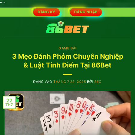
Bỏ
"
"
qua
ĐĂNG KÝ
ĐĂNG NHẬP
nội
dung
GAME BÀI
3 Mẹo Đánh Phỏm Chuyên Nghiệp
& Luật Tính Điểm Tại 86Bet
ĐĂNG VÀO
THÁNG 7 22, 2025
BỞI
SEO
22
Th7