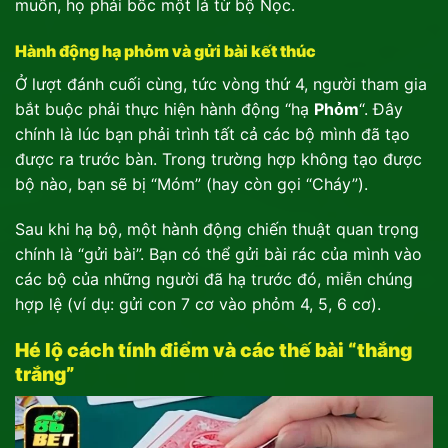
muốn, họ phải bốc một lá từ bộ Nọc.
Hành động hạ phỏm và gửi bài kết thúc
Ở lượt đánh cuối cùng, tức vòng thứ 4, người tham gia
bắt buộc phải thực hiện hành động “hạ
Phỏm
“. Đây
chính là lúc bạn phải trình tất cả các bộ mình đã tạo
được ra trước bàn. Trong trường hợp không tạo được
bộ nào, bạn sẽ bị “Móm” (hay còn gọi “Cháy”).
Sau khi hạ bộ, một hành động chiến thuật quan trọng
chính là “gửi bài”. Bạn có thể gửi bài rác của mình vào
các bộ của những người đã hạ trước đó, miễn chúng
hợp lệ (ví dụ: gửi con 7 cơ vào phỏm 4, 5, 6 cơ).
Hé lộ cách tính điểm và các thế bài “thắng
trắng”