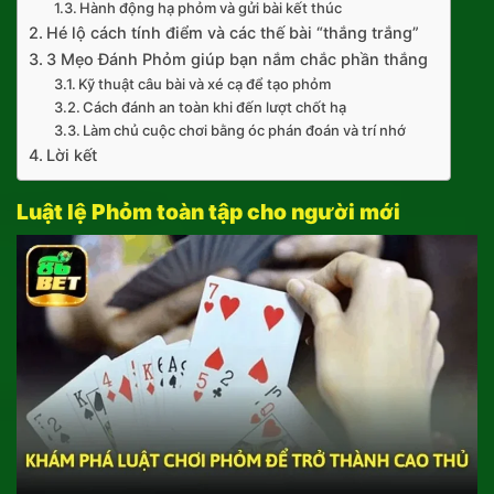
Hành động hạ phỏm và gửi bài kết thúc
Hé lộ cách tính điểm và các thế bài “thắng trắng”
3 Mẹo Đánh Phỏm giúp bạn nắm chắc phần thắng
Kỹ thuật câu bài và xé cạ để tạo phỏm
Cách đánh an toàn khi đến lượt chốt hạ
Làm chủ cuộc chơi bằng óc phán đoán và trí nhớ
Lời kết
Luật lệ Phỏm toàn tập cho người mới